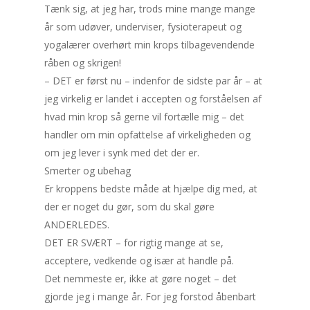
Tænk sig, at jeg har, trods mine mange mange
år som udøver, underviser, fysioterapeut og
yogalærer overhørt min krops tilbagevendende
råben og skrigen!
– DET er først nu – indenfor de sidste par år – at
jeg virkelig er landet i accepten og forståelsen af
hvad min krop så gerne vil fortælle mig – det
handler om min opfattelse af virkeligheden og
om jeg lever i synk med det der er.
Smerter og ubehag
Er kroppens bedste måde at hjælpe dig med, at
der er noget du gør, som du skal gøre
ANDERLEDES.
DET ER SVÆRT – for rigtig mange at se,
acceptere, vedkende og især at handle på.
Det nemmeste er, ikke at gøre noget – det
gjorde jeg i mange år. For jeg forstod åbenbart