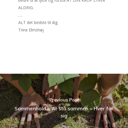
bedre til at lytte og forstå AT DIN KROP LYVER
ALDRIG.
….
ALT det bedste til dig.
Trine Elmshøj
Previous Post
Sammenhold – At stå sammen – Hver for
sig