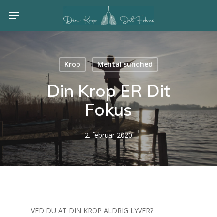
Skip
Menu
to
main
content
Krop
Mental sundhed
Din Krop ER Dit
Fokus
2. februar 2020
VED DU AT DIN KROP ALDRIG LYVER?