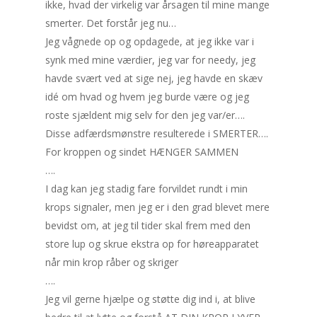
ikke, hvad der virkelig var årsagen til mine mange
smerter. Det forstår jeg nu…
Jeg vågnede op og opdagede, at jeg ikke var i
synk med mine værdier, jeg var for needy, jeg
havde svært ved at sige nej, jeg havde en skæv
idé om hvad og hvem jeg burde være og jeg
roste sjældent mig selv for den jeg var/er….
Disse adfærdsmønstre resulterede i SMERTER….
For kroppen og sindet HÆNGER SAMMEN
….
I dag kan jeg stadig fare forvildet rundt i min
krops signaler, men jeg er i den grad blevet mere
bevidst om, at jeg til tider skal frem med den
store lup og skrue ekstra op for høreapparatet
når min krop råber og skriger
….
Jeg vil gerne hjælpe og støtte dig ind i, at blive