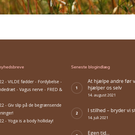
nyhedsbreve
Seneste blogindlæg
At hjælpe andre før v
22 -
VILDE fødder - Fordybelse -
hjælper os selv
Åndedræt - Vagus nerve - FRED &
14. august 2021
22 -
Giv slip på de begrænsende
I stilhed – bryder vi 
ninger!
14. juli 2021
22 -
Yoga is a body holliday!
Egen tid…