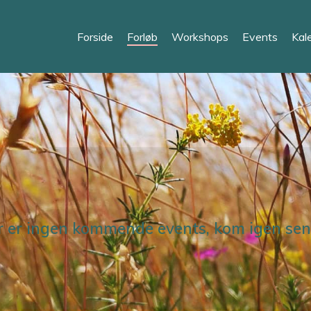
Forside
Forløb
Workshops
Events
Kal
r er ingen kommende events, kom igen sen