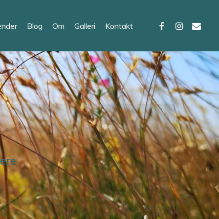
facebook
instagram
email
ender
Blog
Om
Galleri
Kontakt
ere