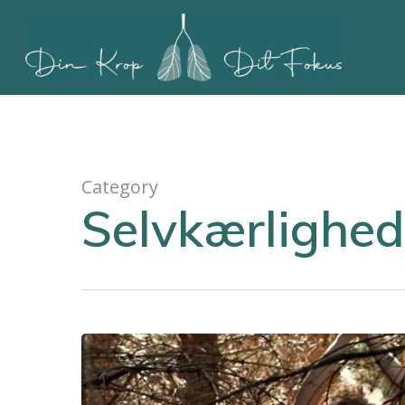
Skip
to
main
content
Category
Selvkærlighed