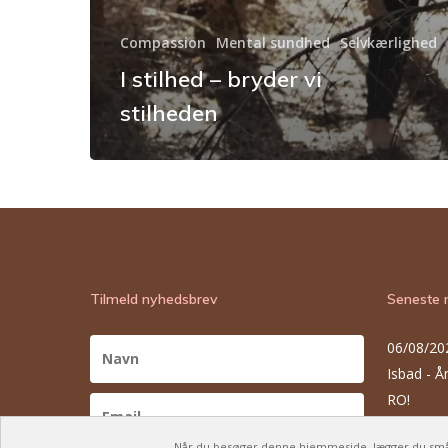
Compassion
Mental sundhed
Selvkærlighed
I stilhed – bryder vi
stilheden
Tilmeld nyhedsbrev
Seneste 
06/08/20
Isbad - 
RO!
30/07/20
Når du besøger denne hjemmeside, lægger du små