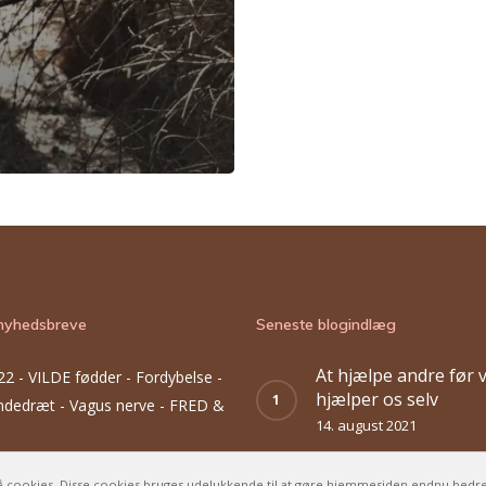
nyhedsbreve
Seneste blogindlæg
At hjælpe andre før v
22 -
VILDE fødder - Fordybelse -
hjælper os selv
Åndedræt - Vagus nerve - FRED &
14. august 2021
22 -
Giv slip på de begrænsende
I stilhed – bryder vi 
 cookies. Disse cookies bruges udelukkende til at gøre hjemmesiden endnu bedr