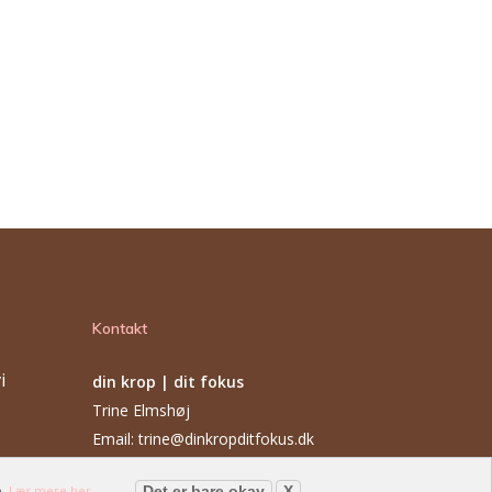
Kontakt
i
din krop | dit fokus
Trine Elmshøj
Email: trine@dinkropditfokus.dk
stilheden
e.
Læs mere her
Det er bare okay
X