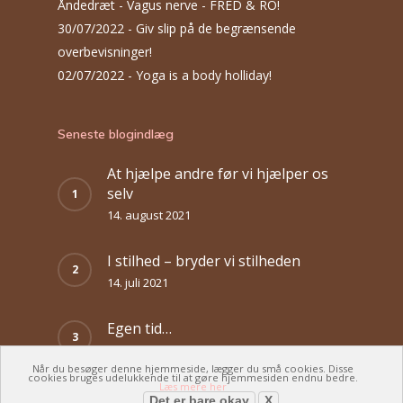
Åndedræt - Vagus nerve - FRED & RO!
30/07/2022 -
Giv slip på de begrænsende
overbevisninger!
02/07/2022 -
Yoga is a body holliday!
Seneste blogindlæg
At hjælpe andre før vi hjælper os
selv
14. august 2021
I stilhed – bryder vi stilheden
14. juli 2021
Egen tid…
14. juni 2021
Når du besøger denne hjemmeside, lægger du små cookies. Disse
cookies bruges udelukkende til at gøre hjemmesiden endnu bedre.
Læs mere her
Det er bare okay
X