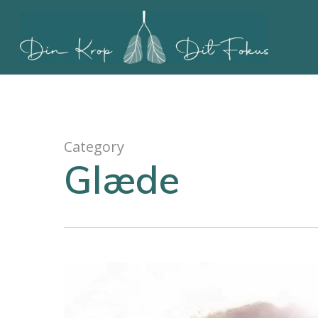
Skip
to
main
content
Category
Glæde