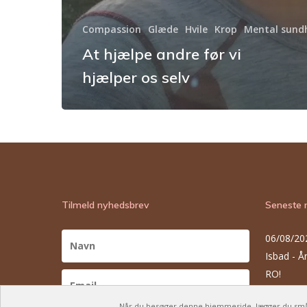
Compassion
Glæde
Hvile
Krop
Mental sund
At hjælpe andre før vi
hjælper os selv
Tilmeld nyhedsbrev
Seneste 
06/08/20
Isbad - 
RO!
30/07/20
Når du besøger denne hjemmeside, lægger du små