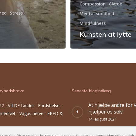
Compassion
Glæde
hed
Stress
Mental sundhed
Mindfulness
Kunsten at lytte
nyhedsbreve
Seneste blogindlæg
At hjælpe andre før v
22 -
VILDE fødder - Fordybelse -
hjælper os selv
Åndedræt - Vagus nerve - FRED &
14. august 2021
22 -
Giv slip på de begrænsende
I stilhed – bryder vi 
 cookies. Disse cookies bruges udelukkende til at gøre hjemmesiden endnu bedr